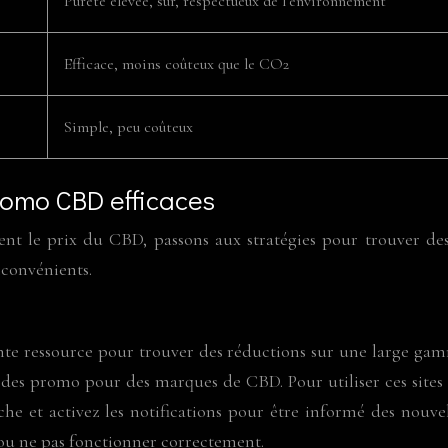
Pureté élevée, sûr, respectueux de l’environnement
Efficace, moins coûteux que le CO2
Simple, peu coûteux
romo CBD efficaces
nt le prix du CBD, passons aux stratégies pour trouver de
nconvénients.
lente ressource pour trouver des réductions sur une large g
es promo pour des marques de CBD. Pour utiliser ces sites 
erche et activez les notifications pour être informé des nouvel
 ou ne pas fonctionner correctement.