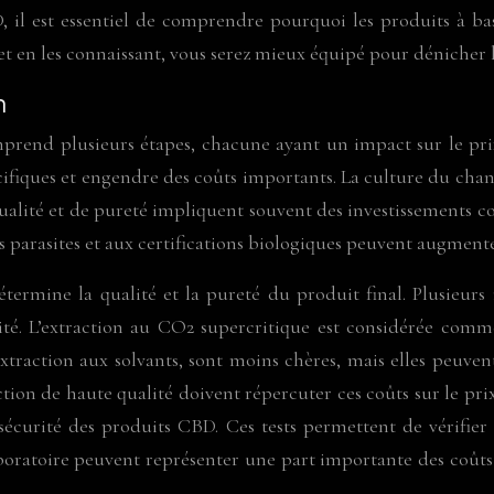
l est essentiel de comprendre pourquoi les produits à bas
t en les connaissant, vous serez mieux équipé pour dénicher l
n
end plusieurs étapes, chacune ayant un impact sur le prix 
cifiques et engendre des coûts importants. La culture du chan
alité et de pureté impliquent souvent des investissements con
 les parasites et aux certifications biologiques peuvent augme
étermine la qualité et la pureté du produit final. Plusieurs
ité. L’extraction au CO2 supercritique est considérée comme 
raction aux solvants, sont moins chères, mais elles peuvent
tion de haute qualité doivent répercuter ces coûts sur le prix 
a sécurité des produits CBD. Ces tests permettent de vérifi
boratoire peuvent représenter une part importante des coûts 