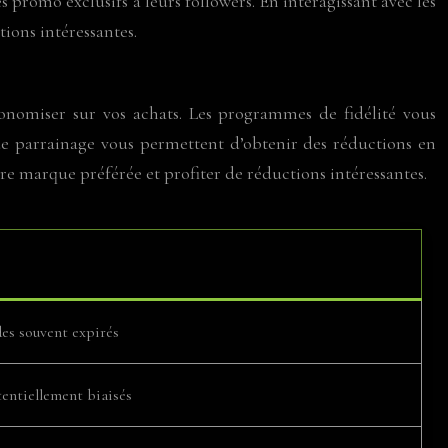
 promo exclusifs à leurs followers. En interagissant avec les
ions intéressantes.
omiser sur vos achats. Les programmes de fidélité vous
de parrainage vous permettent d’obtenir des réductions en
re marque préférée et profiter de réductions intéressantes.
des souvent expirés
tentiellement biaisés